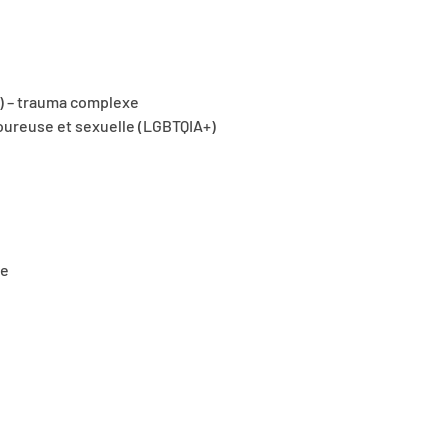
) – trauma complexe
oureuse et sexuelle (LGBTQIA+)
ue