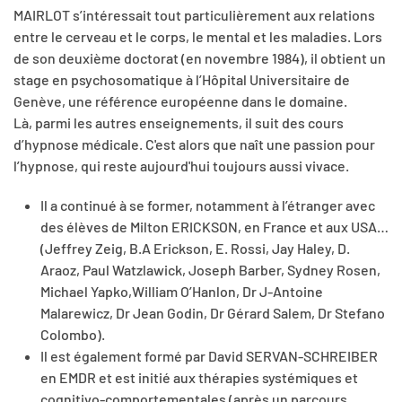
MAIRLOT s’intéressait tout particulièrement aux relations
entre le cerveau et le corps, le mental et les maladies. Lors
de son deuxième doctorat (en novembre 1984), il obtient un
stage en psychosomatique à l’Hôpital Universitaire de
Genève, une référence européenne dans le domaine.
Là, parmi les autres enseignements, il suit des cours
d’hypnose médicale. C'est alors que naît une passion pour
l’hypnose, qui reste aujourd'hui toujours aussi vivace.
Il a continué à se former, notamment à l’étranger avec
des élèves de Milton ERICKSON, en France et aux USA…
(Jeffrey Zeig, B.A Erickson, E. Rossi, Jay Haley, D.
Araoz, Paul Watzlawick, Joseph Barber, Sydney Rosen,
Michael Yapko,William O’Hanlon, Dr J-Antoine
Malarewicz, Dr Jean Godin, Dr
Gérard Salem, Dr Stefano
Colombo
).
Il est également formé par David SERVAN-SCHREIBER
en EMDR et est initié aux thérapies systémiques et
cognitivo-comportementales (après un parcours