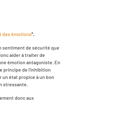
t des émotions
".
un sentiment de sécurité que
nc aider à traiter de
d'une émotion antagoniste. En
 principe de l'inhibition
r un état propice à un bon
n stressante.
irement donc aux