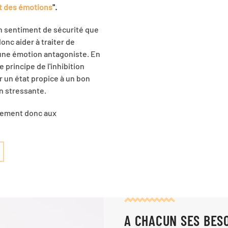
t des émotions
".
un sentiment de sécurité que
nc aider à traiter de
d'une émotion antagoniste. En
 principe de l'inhibition
r un état propice à un bon
n stressante.
irement donc aux
A CHACUN SES BESO