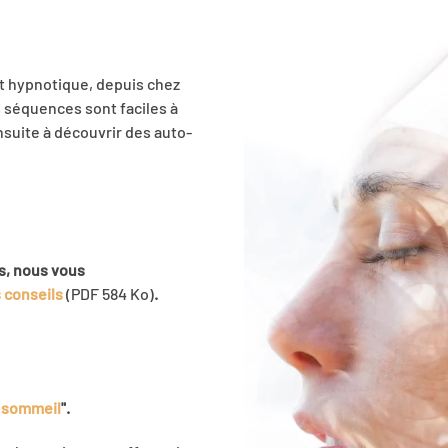
at hypnotique, depuis chez
 séquences sont faciles à
nsuite à découvrir des auto-
s, nous vous
 conseils
(PDF 584 Ko)
.
t sommeil
".