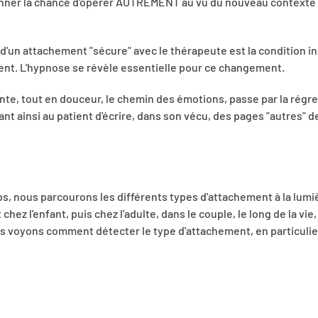
donner la chance d'opérer AUTREMENT au vu du nouveau contexte q
n d'un attachement "sécure" avec le thérapeute est la condition 
ent. L'hypnose se révèle essentielle pour ce changement.
e, tout en douceur, le chemin des émotions, passe par la régre
nt ainsi au patient d'écrire, dans son vécu, des pages "autres" d
, nous parcourons les différents types d'attachement à la lumi
hez l'enfant, puis chez l'adulte, dans le couple, le long de la vi
s voyons comment détecter le type d'attachement, en particulier