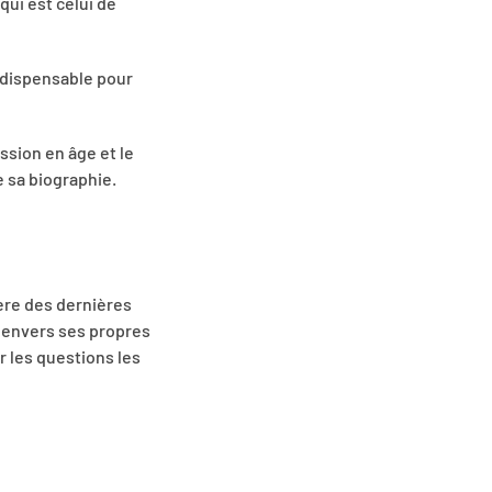
ui est celui de
indispensable pour
ssion en âge et le
e sa biographie.
ère des dernières
e, envers ses propres
 les questions les