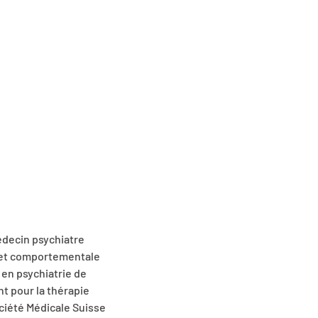
édecin psychiatre
ve et comportementale
 en psychiatrie de
nt pour la thérapie
ociété Médicale Suisse