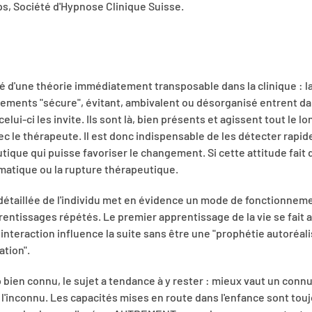
ps, Société d'Hypnose Clinique Suisse.
N
 d'une théorie immédiatement transposable dans la clinique : la
hements "sécure", évitant, ambivalent ou désorganisé entrent da
lui-ci les invite. Ils sont là, bien présents et agissent tout le lo
 le thérapeute. Il est donc indispensable de les détecter rapid
ique qui puisse favoriser le changement. Si cette attitude fait d
matique ou la rupture thérapeutique.
e détaillée de l'individu met en évidence un mode de fonctionneme
prentissages répétés. Le premier apprentissage de la vie se fait a
interaction influence la suite sans être une "prophétie autoréali
tion".
p bien connu, le sujet a tendance à y rester : mieux vaut un conn
de l'inconnu. Les capacités mises en route dans l'enfance sont tou