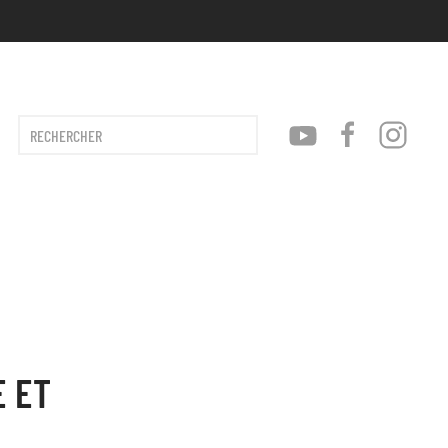
Type 2 or more characters for results.
E ET