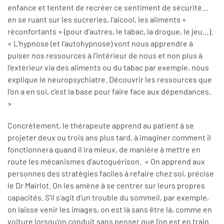
enfance et tentent de recréer ce sentiment de sécurité…
en se ruant sur les sucreries, l’alcool, les aliments «
réconfortants » (pour d’autres, le tabac, la drogue, le jeu…).
« L’hypnose (et l’auto­hypnose) vont nous apprendre à
puiser nos ressources à l’intérieur de nous et non plus à
l’extérieur via des aliments ou du tabac par exemple, nous
explique le neuropsychiatre. Découvrir les ressources que
l’on a en soi, c’est la base pour faire face aux dépendances.
»
Concrètement, le thérapeute apprend au patient à se
projeter deux ou trois ans plus tard, à imaginer comment il
fonctionnera quand il ira mieux, de manière à mettre en
route les mécanismes d’autoguérison. « On apprend aux
personnes des stratégies faciles à refaire chez soi, précise
le Dr Mairlot. On les amène à se centrer sur leurs propres
capacités. S’il s’agit d’un trouble du sommeil, par exemple,
on laisse venir les images, on est là sans être là, comme en
voiture lorsqu’on conduit sans penser que l’on est en train