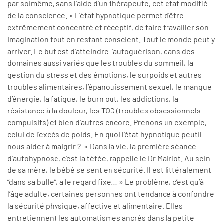
par soi­même, sans l’aide d’un thérapeute, cet état modifié
de la conscience. » L’état hypnotique permet d’être
extrêmement concentré et réceptif, de faire travailler son
imagination tout en restant conscient. Tout le monde peut y
arriver. Le but est d’atteindre l’autoguérison, dans des
domaines aussi variés que les troubles du sommeil, la
gestion du stress et des émotions, le surpoids et autres
troubles alimentaires, l’épanouissement sexuel, le manque
d’énergie, la fatigue, le burn out, les addictions, la
résistance à la douleur, les TOC (troubles obsessionnels
compulsifs) et bien d’autres encore. Prenons un exemple,
celui de l’excès de poids. En quoi l’état hypnotique peut­il
nous aider à maigrir ? « Dans la vie, la première séance
d’auto­hypnose, c’est la tétée, rappelle le Dr Mairlot. Au sein
de sa mère, le bébé se sent en sécurité. Il est littéralement
“dans sa bulle”, a le regard fixe… » Le problème, c’est qu’à
l’âge adulte, certaines personnes ont tendance à confondre
la sécurité physique, affective et alimentaire. Elles
entretiennent les automatismes ancrés dans la petite