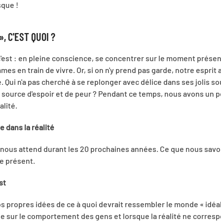
sque !
, C'EST QUOI ?
c'est : en pleine conscience, se concentrer sur le moment présen
es en train de vivre. Or, si on n'y prend pas garde, notre esprit 
. Qui n'a pas cherché à se replonger avec délice dans ses jolis so
r, source d'espoir et de peur ? Pendant ce temps, nous avons un 
alité.
e dans la réalité
 nous attend durant les 20 prochaines années. Ce que nous savon
e présent.
st
 propres idées de ce à quoi devrait ressembler le monde « idéa
se sur le comportement des gens et lorsque la réalité ne corres