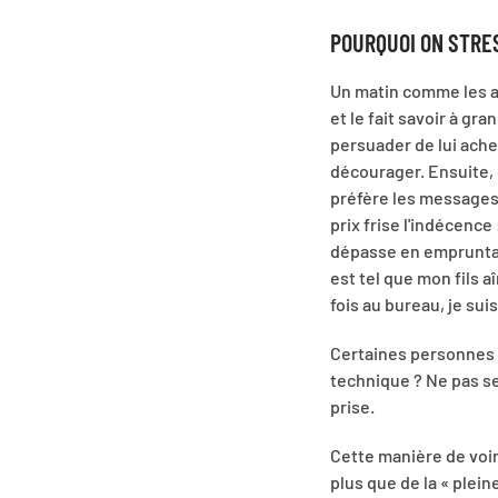
POURQUOI ON STR
Un matin comme les au
et le fait savoir à gr
persuader de lui achet
décourager. Ensuite, c
préfère les messages 
prix frise l'indécence
dépasse en empruntant
est tel que mon fils 
fois au bureau, je sui
Certaines personnes a
technique ? Ne pas se
prise.
Cette manière de voir 
plus que de la « plei