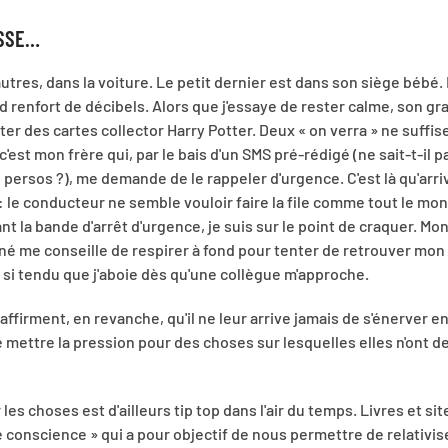
ESSE…
tres, dans la voiture. Le petit dernier est dans son siège bébé.
and renfort de décibels. Alors que j'essaye de rester calme, son g
er des cartes collector Harry Potter. Deux « on verra » ne suffise
'est mon frère qui, par le bais d'un SMS pré-rédigé (ne sait-t-il 
persos ?), me demande de le rappeler d'urgence. C'est là qu'arri
 : le conducteur ne semble vouloir faire la file comme tout le mon
 la bande d'arrêt d'urgence, je suis sur le point de craquer. Mo
aîné me conseille de respirer à fond pour tenter de retrouver mon
s si tendu que j'aboie dès qu'une collègue m'approche.
ffirment, en revanche, qu'il ne leur arrive jamais de s'énerver en
 mettre la pression pour des choses sur lesquelles elles n'ont 
les choses est d'ailleurs tip top dans l'air du temps. Livres et si
ne conscience » qui a pour objectif de nous permettre de relativis