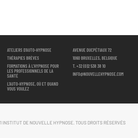
ATELIERS D'AUTO-HYPNOSE
AVENUE DUCPÉTIAUX 72
THÉRAPIES BRÈVES
1060 BRUXELLES, BELGIQUE
FORMATIONS À L'HYPNOSE POUR
T.
+32 (0)2 538 38 10
LES PROFESSIONNELS DE LA
INFO@NOUVELLEHYPNOSE.COM
SANTÉ
L'AUTO-HYPNOSE, OÙ ET QUAND
VOUS VOULEZ
1 INSTITUT DE NOUVELLE HYPNOSE. TOUS DROITS RÉSERVÉS