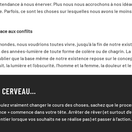
 tendance à nous énerver. Plus nous nous accrochons à nos idéau
ie. Parfois, ce sont les choses sur lesquelles nous avons le moin
face aux conflits
mondes, nous voudrions toutes vivre, jusqu'à la fin de notre exi
à des années-lumière de toute forme de colère ou de chagrin. La 
oublier que la base même de notre existence repose sur le concept 
nuit, la lumière et l'obscurité, l'homme et la femme, la douleur et le 
E CERVEAU…
oulez vraiment changer le cours des choses, sachez que le proce
ce » commence dans votre tête. Arrêter de rêver (et surtout d'e
tier lorsque vos souhaits ne se réalise pas) et passer à l'action.