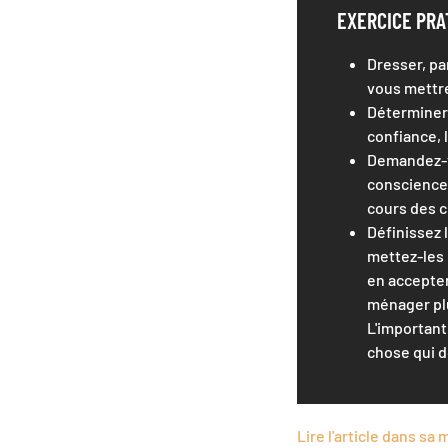
EXERCICE PRA
Dresser, pa
vous mettre
Déterminer 
confiance, 
Demandez-vo
conscience 
cours des 
Définissez 
mettez-les 
en accepter
ménager pl
L'important
chose qui d
Lire l'article dans sa