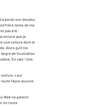
 Il a perdu son doudou
rand frère tente de me
nt pas à le
pas encore que je
ve une voiture dont le
de. Alors qu'il me
n degré de frustration
 calme. En vain ! Une
 voiture. Leur
de toute façon aucune
tes Web ne parlent
er en toute