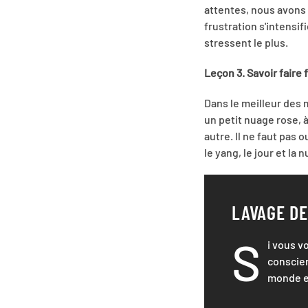
attentes, nous avons
frustration s'intensif
stressent le plus.
Leçon 3. Savoir faire 
Dans le meilleur des 
un petit nuage rose, 
autre. Il ne faut pas 
le yang, le jour et la 
LAVAGE D
S
i vous v
conscien
monde en