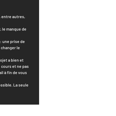
, entre autres,
r, le manque de
: une prise de
à changer le
jet a bien et
 cours et ne pas
l à fin de vous
ssible. La seule