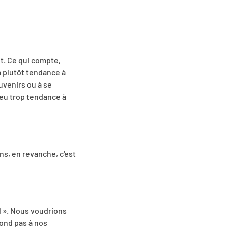
t. Ce qui compte,
a plutôt tendance à
uvenirs ou à se
peu trop tendance à
s, en revanche, c'est
l ». Nous voudrions
pond pas à nos