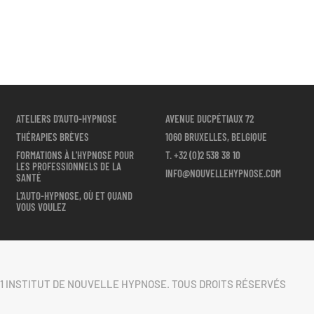
ATELIERS D'AUTO-HYPNOSE
AVENUE DUCPÉTIAUX 72
THÉRAPIES BRÈVES
1060 BRUXELLES, BELGIQUE
FORMATIONS À L'HYPNOSE POUR
T.
+32 (0)2 538 38 10
LES PROFESSIONNELS DE LA
INFO@NOUVELLEHYPNOSE.COM
SANTÉ
L'AUTO-HYPNOSE, OÙ ET QUAND
VOUS VOULEZ
1 INSTITUT DE NOUVELLE HYPNOSE. TOUS DROITS RÉSERVÉS