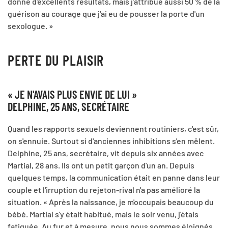
donné d'excellents résultats, mais j'attribue aussi 50 % de la
guérison au courage que j'ai eu de pousser la porte d'un
sexologue. »
PERTE DU PLAISIR
« JE N'AVAIS PLUS ENVIE DE LUI »
DELPHINE, 25 ANS, SECRÉTAIRE
Quand les rapports sexuels deviennent routiniers, c'est sûr,
on s'ennuie. Surtout si d'anciennes inhibitions s'en mêlent.
Delphine, 25 ans, secrétaire, vit depuis six années avec
Martial, 28 ans. Ils ont un petit garçon d'un an. Depuis
quelques temps, la communication était en panne dans leur
couple et l'irruption du rejeton-rival n'a pas amélioré la
situation. « Après la naissance, je m'occupais beaucoup du
bébé. Martial s'y était habitué, mais le soir venu, j'étais
fatiguée. Au fur et à mesure, nous nous sommes éloignés