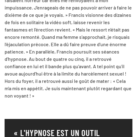
faisaient horreur car elles me renvoyaient à mon
impuissance. J'enrageais de ne pas pouvoir arriver à faire le
dixième de ce que je voyais. » Francis visionne des dizaines
de fois en solitaire la vidéo soft, laisse revenir les
fantasmes et l'érection revient. « Mais le ressort n'était pas
encore remonté. Quand ma femme s'approchait, je risquais
l'éjaculation précoce. Elle a dû faire preuve d'une énorme
patience. » En parallèle, Francis poursuit ses séances
d'hypnose. Au bout de quatre ou cinq, il a retrouvé
confiance en lui et il bande plus qu'avant. A tel point qu'il
avoue aujourd'hui être à la limite du harcèlement sexuel !
Hors du foyer, il a retrouvé aussi le goût de mater : « Cela
m'a mis en appétit. Je suis maintenant plutôt regardant que
non voyant ! »
« L'HYPNOSE EST UN OUTIL