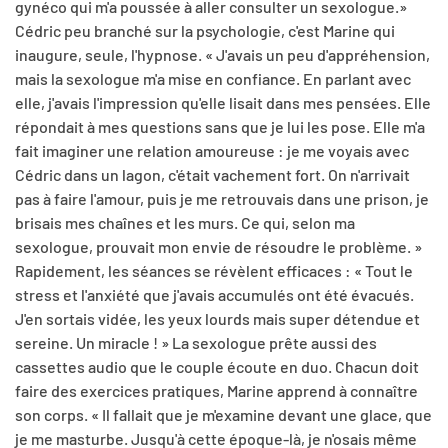
gynéco qui m'a poussée à aller consulter un sexologue.»
Cédric peu branché sur la psychologie, c'est Marine qui
inaugure, seule, l'hypnose. « J'avais un peu d'appréhension,
mais la sexologue m'a mise en confiance. En parlant avec
elle, j'avais l'impression qu'elle lisait dans mes pensées. Elle
répondait à mes questions sans que je lui les pose. Elle m'a
fait imaginer une relation amoureuse : je me voyais avec
Cédric dans un lagon, c'était vachement fort. On n'arrivait
pas à faire l'amour, puis je me retrouvais dans une prison, je
brisais mes chaînes et les murs. Ce qui, selon ma
sexologue, prouvait mon envie de résoudre le problème. »
Rapidement, les séances se révèlent efficaces : « Tout le
stress et l'anxiété que j'avais accumulés ont été évacués.
J'en sortais vidée, les yeux lourds mais super détendue et
sereine. Un miracle ! » La sexologue prête aussi des
cassettes audio que le couple écoute en duo. Chacun doit
faire des exercices pratiques, Marine apprend à connaître
son corps. « Il fallait que je m'examine devant une glace, que
je me masturbe. Jusqu'à cette époque-là, je n'osais même