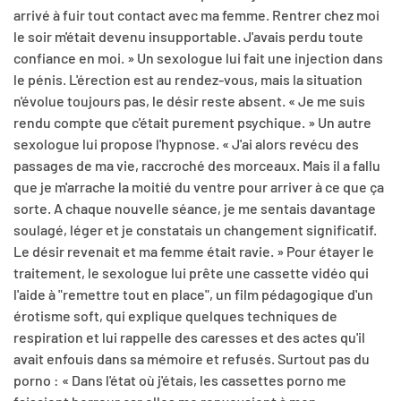
arrivé à fuir tout contact avec ma femme. Rentrer chez moi
le soir m'était devenu insupportable. J'avais perdu toute
confiance en moi. » Un sexologue lui fait une injection dans
le pénis. L'érection est au rendez-vous, mais la situation
n'évolue toujours pas, le désir reste absent. « Je me suis
rendu compte que c'était purement psychique. » Un autre
sexologue lui propose l'hypnose. « J'ai alors revécu des
passages de ma vie, raccroché des morceaux. Mais il a fallu
que je m'arrache la moitié du ventre pour arriver à ce que ça
sorte. A chaque nouvelle séance, je me sentais davantage
soulagé, léger et je constatais un changement significatif.
Le désir revenait et ma femme était ravie. » Pour étayer le
traitement, le sexologue lui prête une cassette vidéo qui
l'aide à "remettre tout en place", un film pédagogique d'un
érotisme soft, qui explique quelques techniques de
respiration et lui rappelle des caresses et des actes qu'il
avait enfouis dans sa mémoire et refusés. Surtout pas du
porno : « Dans l'état où j'étais, les cassettes porno me