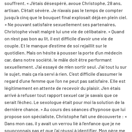
souffrent. « J'étais désespéré, avoue Christophe, 28 ans,
artisan. C'était sévère. Je n'avais pas le temps de compter
jusqu'à cinq que le bouquet final explosait déjà en plein ciel.
» Ne pouvant satisfaire sexuellement ses partenaires,
Christophe vivait malgré lui une vie de célibataire. « Quand
on n'est pas bon au lit, il est difficile d'avoir une vie de
couple. Et le manque d'estime de soi rejaillit sur le
quotidien. Mais on hésite à pousser la porte d'un médecin
car, dans notre société, le mâle doit être performant
sexuellement. J'ai essayé de m'en sortir seul. J'ai tout lu sur
le sujet, mais ça n'a servi à rien. C'est difficile d'assumer le
regard d'une femme que l'on ne peut pas satisfaire. Elle est
légitimement en attente de recevoir du plaisir. J'en étais
arrivé à refuser tout rapport sexuel car je savais que ce
serait l'échec. Le sexologue était pour moi la solution de la
dernière chance. » Au cours des séances d'hypnose que lui
propose son spécialiste, Christophe fait une découverte : «
Dans mon cas, il y avait un verrou lié à l'enfance que je ne
soupçonnais pas et que j'ai réussi à identifier. Mon père me