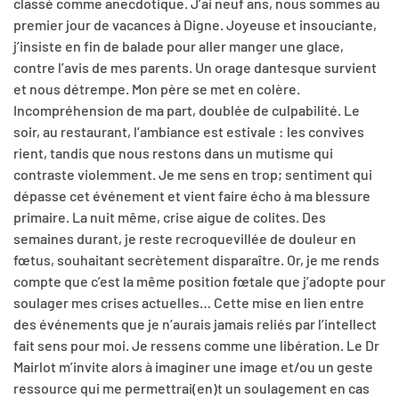
classé comme anecdotique. J’ai neuf ans, nous sommes au
premier jour de vacances à Digne. Joyeuse et insouciante,
j’insiste en fin de balade pour aller manger une glace,
contre l’avis de mes parents. Un orage dantesque survient
et nous détrempe. Mon père se met en colère.
Incompréhension de ma part, doublée de culpabilité. Le
soir, au restaurant, l’ambiance est estivale : les convives
rient, tandis que nous restons dans un mutisme qui
contraste violemment. Je me sens en trop; sentiment qui
dépasse cet événement et vient faire écho à ma blessure
primaire. La nuit même, crise aigue de colites. Des
semaines durant, je reste recroquevillée de douleur en
fœtus, souhaitant secrètement disparaître. Or, je me rends
compte que c’est la même position fœtale que j’adopte pour
soulager mes crises actuelles… Cette mise en lien entre
des événements que je n’aurais jamais reliés par l’intellect
fait sens pour moi. Je ressens comme une libération. Le Dr
Mairlot m’invite alors à imaginer une image et/ou un geste
ressource qui me permettrai(en)t un soulagement en cas