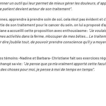
onner un outil qui leur permet de mieux gérer les douleurs, d' app
le patient devient acteur de son traitement".
es, apprendre à prendre soin de soi, cela n'est pas évident et c'
rtie de son traitement pour le cancer du sein, on lui a proposé d
iane a accueilli cette proposition avec enthousiasme:
"Je voulai
mes activités dans la ferme, m'occuper de mes bêtes... Le traitem
r dire j'oublie tout, de pouvoir prendre conscience qu'il y a moyen 
s témoins -Nadine et Barbara- Christiane fait ses exercices ré
 changé sa vie:
"Je pense que ça m'a vraiment apporté cette facult
fais des choses pour moi, je pense à moi de temps en temps".