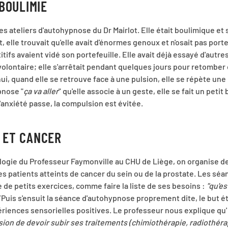
BOULIMIE
les ateliers d'autohypnose du Dr Mairlot. Elle était boulimique et 
, elle trouvait qu'elle avait d'énormes genoux et n'osait pas porte
itifs avaient vidé son portefeuille. Elle avait déjà essayé d'autr
 volontaire; elle s'arrêtait pendant quelques jours pour retomber
ui, quand elle se retrouve face à une pulsion, elle se répète une
pnose "
ça va aller
" qu'elle associe à un geste, elle se fait un petit 
l'anxiété passe, la compulsion est évitée.
 ET CANCER
ologie du Professeur Faymonville au CHU de Liège, on organise 
es patients atteints de cancer du sein ou de la prostate. Les 
e de petits exercices, comme faire la liste de ses besoins :
"qu'es
"
Puis s'ensuit la séance d'autohypnose proprement dite, le but é
riences sensorielles positives. Le professeur nous explique qu'
sion de devoir subir ses traitements (chimiothérapie, radiothérapi