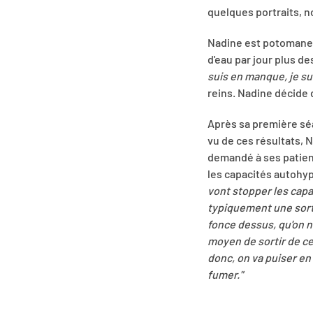
quelques portraits, no
Nadine est potomane de
d'eau par jour plus d
suis en manque, je sui
reins. Nadine décide 
Après sa première séa
vu de ces résultats, N
demandé à ses patient
les capacités autohy
vont stopper les capa
typiquement une sorte
fonce dessus, qu'on n'
moyen de sortir de ce
donc, on va puiser en
fumer."