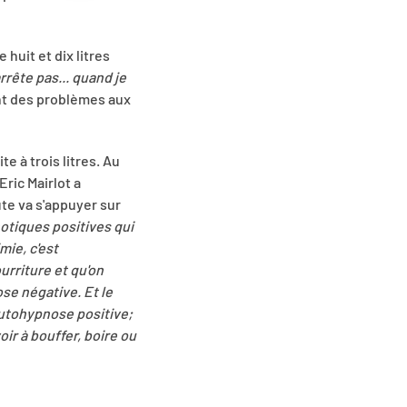
 huit et dix litres
arrête pas... quand je
nt des problèmes aux
e à trois litres. Au
Eric Mairlot a
ute va s'appuyer sur
notiques positives qui
mie, c'est
urriture et qu'on
ose négative. Et le
autohypnose positive;
ir à bouffer, boire ou