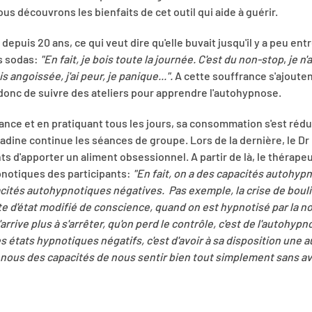
us découvrons les bienfaits de cet outil qui aide à guérir.
puis 20 ans, ce qui veut dire qu'elle buvait jusqu'il y a peu entre
es sodas:
"En fait, je bois toute la journée. C'est du non-stop
,
je n'
s angoissée, j'ai peur, je panique...".
A cette souffrance s'ajoute
donc de suivre des ateliers pour apprendre l'autohypnose.
nce et en pratiquant tous les jours, sa consommation s'est réduit
adine continue les séances de groupe. Lors de la dernière, le Dr 
s d'apporter un aliment obsessionnel. A partir de là, le thérape
pnotiques des participants:
"En fait, on a des capacités autohyp
cités autohypnotiques négatives. Pas exemple, la crise de bouli
 d'état modifié de conscience, quand on est hypnotisé par la no
arrive plus à s'arrêter, qu'on perd le contrôle, c'est de l'autohypn
s états hypnotiques négatifs, c'est d'avoir à sa disposition une 
 nous des capacités de nous sentir bien tout simplement sans avo