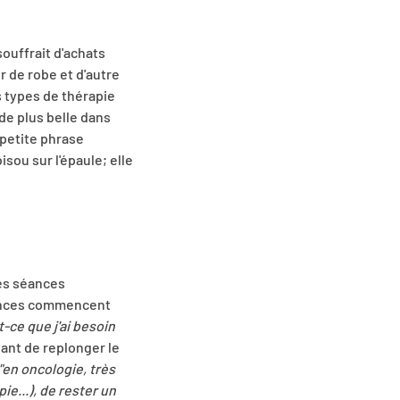
souffrait d'achats
r de robe et d'autre
es types de thérapie
 de plus belle dans
 petite phrase
bisou sur l'épaule; elle
des séances
séances commencent
t-ce que j'ai besoin
tant de replonger le
"en oncologie, très
e...), de rester un